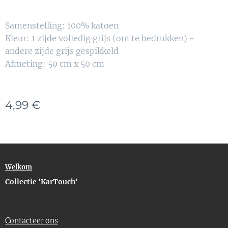
Samenstelling: 100% katoen
Kleur: 1 zijde volledig grijs (om te bedrukken) -
andere zijde grijs gespikkeld
Afmeting: 50 cm x 50 cm
4,99
€
Welkom
Collectie 'KarTouch'
Contacteer ons