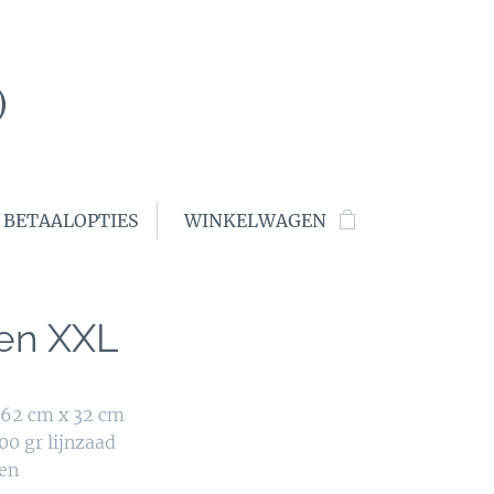
)
 BETAALOPTIES
WINKELWAGEN
en XXL
 62 cm x 32 cm
00 gr lijnzaad
oen