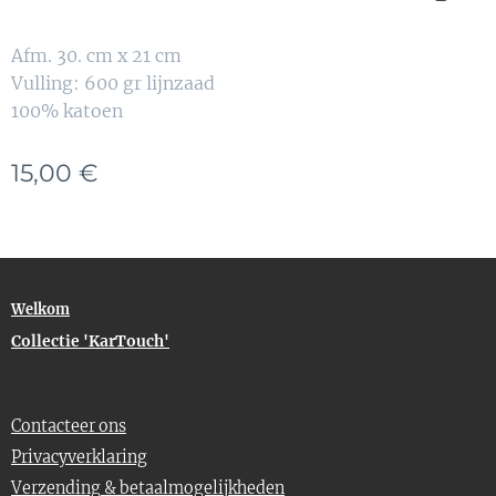
Afm. 30. cm x 21 cm
Vulling: 600 gr lijnzaad
100% katoen
15,00
€
Welkom
Collectie 'KarTouch'
Contacteer ons
Privacyverklaring
Verzending
& betaalmogelijkheden