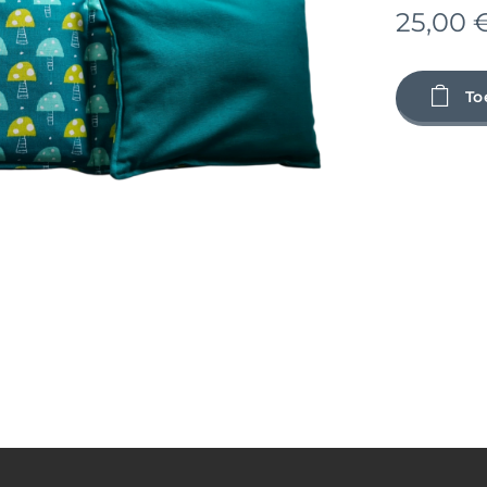
25,00
To