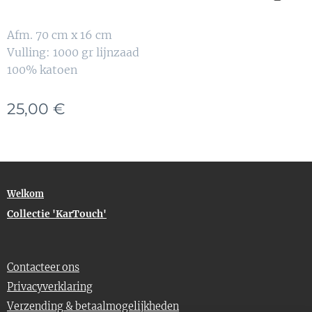
Afm. 70 cm x 16 cm
Vulling: 1000 gr lijnzaad
100% katoen
25,00
€
Welkom
Collectie 'KarTouch'
Contacteer ons
Privacyverklaring
Verzending
& betaalmogelijkheden